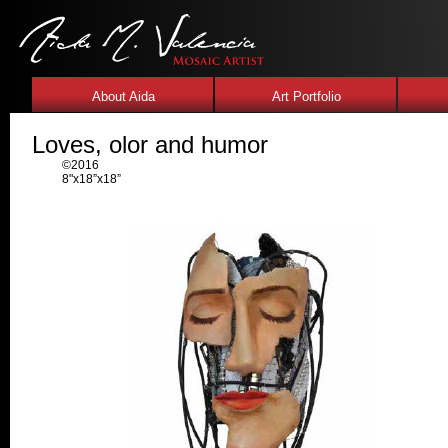
About Aida
Art Portfolio
Loves, olor and humor
©2016
8"x18”x18”