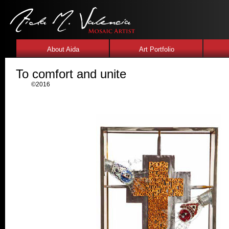
About Aida
Art Portfolio
To comfort and unite
©2016